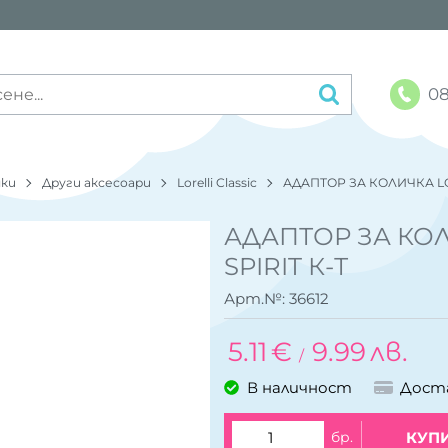
08
чки
Други аксесоари
Lorelli Classic
АДАПТОР ЗА КОЛИЧКА LO
АДАПТОР ЗА КО
SPIRIT К-Т
Арт.№:
36612
5.11
€
9.99
лв.
/
В наличност
Дост
бр.
КУП