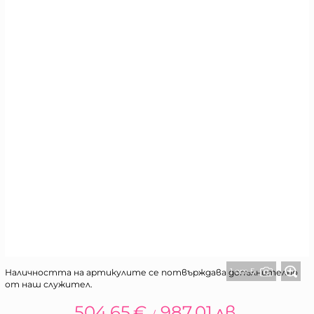
1 от 5
Наличността на артикулите се потвърждава допълнително
от наш служител.
504.65
€
987.01
лв.