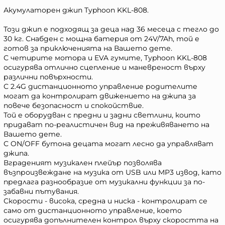
Акумулаторен джип Typhoon KKL-808.
Този джип е подходящ за деца над 36 месеца с тегло до
30 кг. Снабден с мощна батерия от 24V/7Ah, той е
готов за приключенията на Вашето дете.
С четирите мотора и EVA гумите, Typhoon KKL-808
осигурява отлично сцепление и маневреност върху
различни повърхности.
С 2.4G дистанционното управление родителите
могат да контролират движението на джипа за
повече безопасност и спокойствие.
Той е оборудван с предни и задни светлини, които
придават по-реалистичен вид на преживяването на
Вашето дете.
С ON/OFF бутона децата могат лесно да управляват
джипа.
Вграденият музикален плейър позволява
възпроизвеждане на музика от USB или MP3 извод, като
предлага разнообразие от музикални функции за по-
забавни пътувания.
Скорости - висока, средна и ниска - контролират се
само от дистанционното управление, което
осигурява допълнителен контрол върху скоростта на