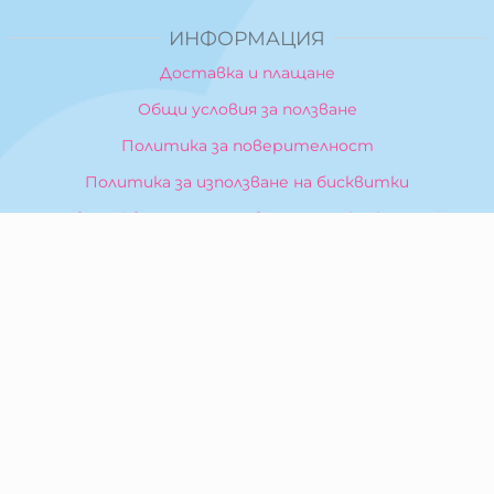
ИНФОРМАЦИЯ
Доставка и плащане
Общи условия за ползване
Политика за поверителност
Политика за използване на бисквитки
При възникване на спор, свързан с покупка онлайн,
можете да ползвате сайта ОРС
Вашите права
Отказ от сделка
За Нас
Карта на сайта
Контакти
КОНТАКТИ