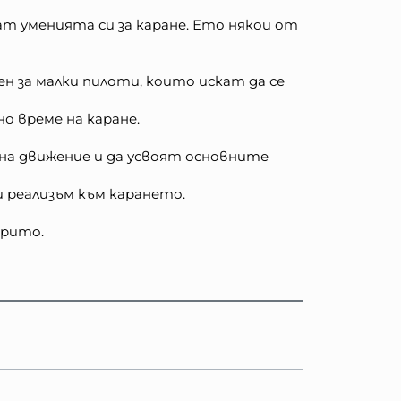
т уменията си за каране. Ето някои от
ен за малки пилоти, които искат да се
 време на каране.
на движение и да усвоят основните
 реализъм към карането.
крито.