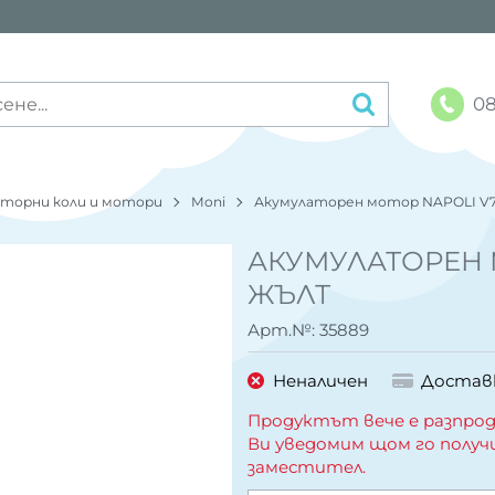
08
аторни коли и мотори
Moni
Акумулаторен мотор NAPOLI V
АКУМУЛАТОРЕН 
ЖЪЛТ
Арт.№:
35889
Неналичен
Достав
Продуктът вече е разпрод
Ви уведомим щом го получ
заместител.