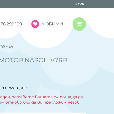
ВХОД
ЛЮБИМИ
76 299 199
7RR жълт
МОТОР NAPOLI V7RR
ка и плащане
аден, оставете Вашата ел. поща, за да
им отново или да Ви предложим негов