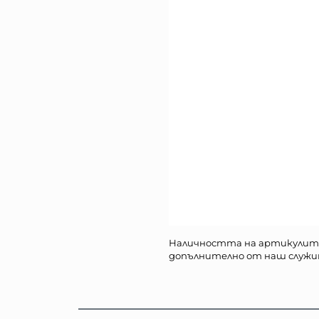
Наличността на артикулит
допълнително от наш служи