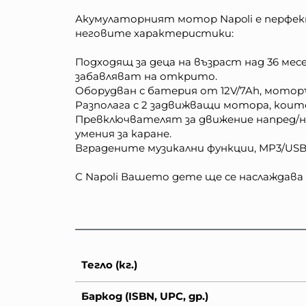
Акумулаторният мотор Napoli е перфект
неговите характеристики:
Подходящ за деца на възраст над 36 месе
забавляват на открито.
Оборудван с батерия от 12V/7Ah, мото
Разполага с 2 задвижващи мотора, коит
Превключвателят за движение напред/н
умения за каране.
Вградените музикални функции, MP3/USB
С Napoli Вашето дете ще се наслаждава 
Тегло (кг.)
Баркод (ISBN, UPC, др.)