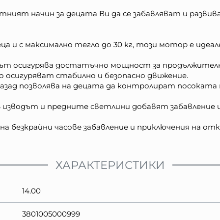
ният начин за децата Ви да се забавляват и развива
ца и с максимално тегло до 30 кг, този мотор е идеал
рът осигурява достатъчно мощност за продължително
о осигуряват стабилно и безопасно движение.
азад позволява на децата да контролират посоката 
 изводът и предните светлини добавят забавление и
на безкрайни часове забавление и приключения на от
ХАРАКТЕРИСТИКИ
14.00
3801005000999