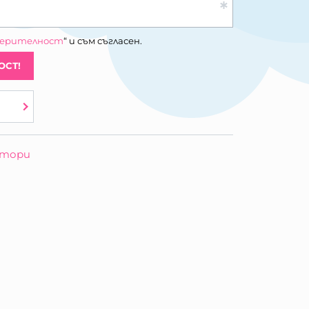
верителност
“ и съм съгласен.
ОСТ!
отори