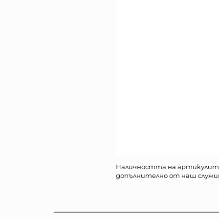
Наличността на артикулит
допълнително от наш служи