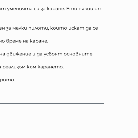
т уменията си за каране. Ето някои от
ен за малки пилоти, които искат да се
 време на каране.
на движение и да усвоят основните
 реализъм към карането.
крито.