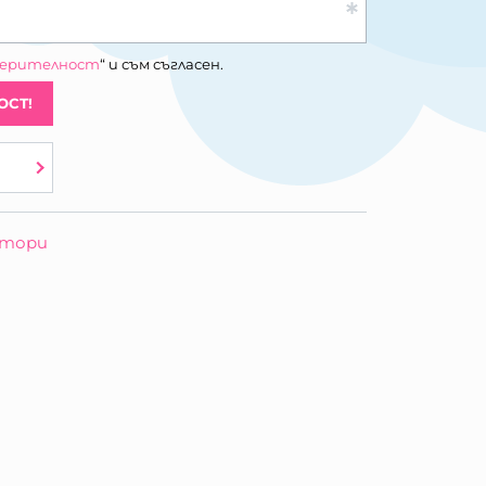
верителност
“ и съм съгласен.
ОСТ!
отори