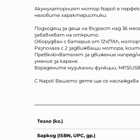
Акумулаторният мотор Napoli е перфект
неговите характеристики:
Подходящ за деца на възраст над 36 месе
забавляват на открито.
Оборудван с батерия от 12V/7Ah, мото
Разполага с 2 задвижващи мотора, коит
Превключвателят за движение напред/н
умения за каране.
Вградените музикални функции, MP3/USB
С Napoli Вашето дете ще се наслаждава 
Тегло (кг.)
Баркод (ISBN, UPC, др.)