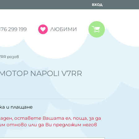
ВХОД
ЛЮБИМИ
76 299 199
RR розов
МОТОР NAPOLI V7RR
ка и плащане
аден, оставете Вашата ел. поща, за да
им отново или да Ви предложим негов