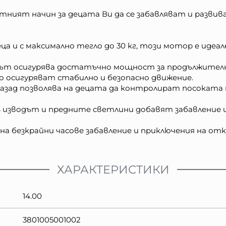
ният начин за децата Ви да се забавляват и развива
ца и с максимално тегло до 30 кг, този мотор е идеал
рът осигурява достатъчно мощност за продължително
о осигуряват стабилно и безопасно движение.
азад позволява на децата да контролират посоката 
 изводът и предните светлини добавят забавление и
на безкрайни часове забавление и приключения на от
ХАРАКТЕРИСТИКИ
14.00
3801005001002