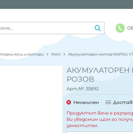
08
аторни коли и мотори
Moni
Акумулаторен мотор NAPOLI V7
АКУМУЛАТОРЕН 
РОЗОВ
Арт.№:
35892
Неналичен
Достав
Продуктът вече е разпрод
Ви уведомим щом го получ
заместител.