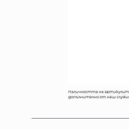
Наличността на артикулит
допълнително от наш служи