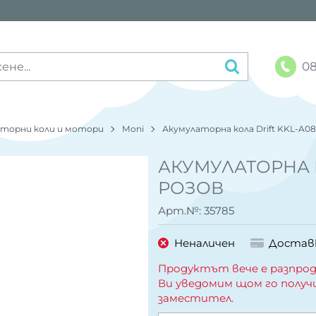
08
аторни коли и мотори
Moni
Акумулаторна кола Drift KKL-A08
АКУМУЛАТОРНА К
РОЗОВ
Арт.№:
35785
Неналичен
Достав
Продуктът вече е разпрод
Ви уведомим щом го получ
заместител.