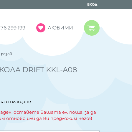
ВХОД
ЛЮБИМИ
76 299 199
 розов
ОЛА DRIFT KKL-A08
ка и плащане
аден, оставете Вашата ел. поща, за да
им отново или да Ви предложим негов