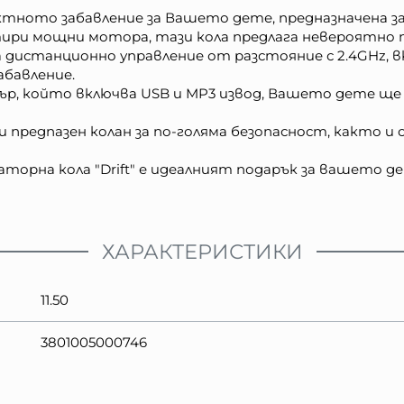
ктното забавление за Вашето дете, предназначена за д
етири мощни мотора, тази кола предлага невероятно 
 дистанционно управление от разстояние с 2.4GHz, в
абавление.
ър, който включва USB и MP3 извод, Вашето дете ще с
 и предпазен колан за по-голяма безопасност, както 
мулаторна кола "Drift" е идеалният подарък за вашето д
ХАРАКТЕРИСТИКИ
11.50
3801005000746