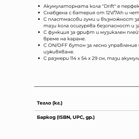
Акумулаторната кола "Drift" е перфе
Снабдена с батерия от 12V/7Ah и ч
С пластмасови гуми и възможност за
тази кола осигурява безопасност и з
С функция за дрифт и музикален плей
време на каране.
С ON/OFF бутон за лесно управление
изживяване.
С размери 114 x 54 x 29 см, тази аку
Тегло (кг.)
Баркод (ISBN, UPC, др.)