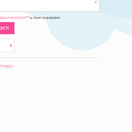
верителност
“ и съм съгласен.
ОСТ!
отори