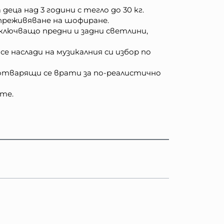
еца над 3 години с тегло до 30 кг.
преживяване на шофиране.
ключващо предни и задни светлини,
е наслади на музикалния си избор по
и отварящи се врати за по-реалистично
ете.