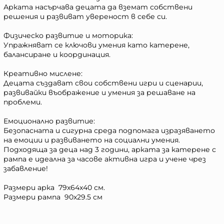
Арката насърчава децата да вземат собствени
решения и развиват увереност в себе си.
Физическо развитие и моторика:
Упражняват се ключови умения като катерене,
балансиране и координация.
Креативно мислене:
Децата създават свои собствени игри и сценарии,
развивайки въображение и умения за решаване на
проблеми.
Емоционално развитие:
Безопасната и сигурна среда подпомага изразяването
на емоции и развиването на социални умения.
Подходяща за деца над 3 години, арката за катерене с
рампа е идеална за часове активна игра и учене чрез
забавление!
Размери арка 79х64х40 см.
Размери рампа 90х29.5 см