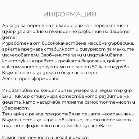
ИНФОРМАЦИЯ
Арка за катерене на Пиклер с рампа – перфектният
избор за активно и пълноценно развитие на вашето
дете!
Изработена от висококачествена масивна дървесина,
арката предлага стабилност и сигурност за малките
изследователи. Заоблените ъгли и издръжливата
конструкция правят играчката безопасна, докато
максималното допустимо тегло от 50 кг осигурява
възможности за дълга и безопасна игра.
Лесно трансформиране.
Иновативната концепция на унгарския педиатър д-р
Еми Пиклер стимулира естественото развитие на
децата, като насърчава тяхната самостоятелност и
увереност.
Тази арка с рампа предоставя на децата неограничени
възможности за игра и движение, които подпомагат
тяхното физическо и психическо израстване.
Самостоятелност и независимост: