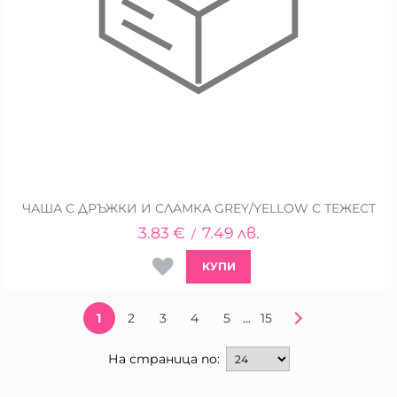
ЧАША С ДРЪЖКИ И СЛАМКА GREY/YELLOW С ТЕЖЕСТ
3.83
€
7.49
лв.
/
КУПИ
...
1
2
3
4
5
15
На страница по: