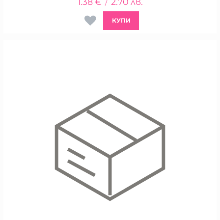
1.38
€
2.70
лв.
/
КУПИ