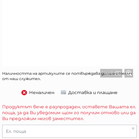
1 от 2
Наличността на артикулите се потвърждава допълнително
от наш служител.
Неналичен
Доставка и плащане
Продуктът вече е разпродаден, оставете Вашата ел.
поща, за да Ви уведомим щом го получим отново или да
Ви предложим негов заместител.
Ел. поща