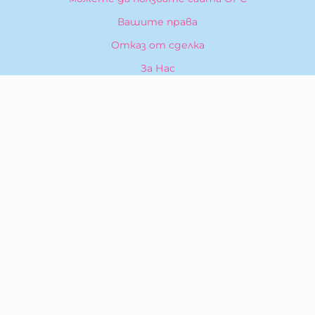
Вашите права
Отказ от сделка
За Нас
Карта на сайта
Контакти
КОНТАКТИ
БИБЕРОН КК - ООД
гр. Казанлък 6100,
ул. Искра, 26
Тел:
0876 299 199
E-mail:
sales:at:biberonshop.bg
МЕТОДИ НА ПЛАЩАНЕ