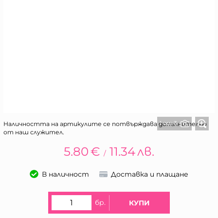
1 от 3
Наличността на артикулите се потвърждава допълнително
от наш служител.
5.80
€
11.34
лв.
/
В наличност
Доставка и плащане
бр.
КУПИ