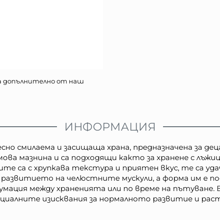
а допълнително от наш
ИНФОРМАЦИЯ
сно смилаема и засищаща храна, предназначена за деца
ова мазнина и са подходящи както за хранене с лъжи
те са с хрупкава текстура и приятен вкус, те са уд
 развитието на челюстните мускули, a форма им е п
нсумация между храненията или по време на пътуване
пециалните изисквания за нормалното развитие и ра