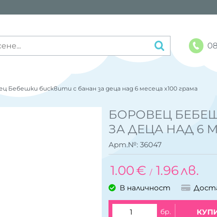
08
ц Бебешки бисквити с банан за деца над 6 месеца x100 грама
БОРОВЕЦ БЕБЕШ
ЗА ДЕЦА НАД 6 
Арт.№:
36047
1.00
€
1.96
лв.
/
В наличност
Дост
бр.
КУП