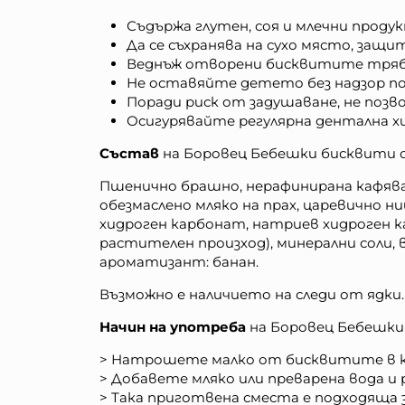
Съдържа глутен, соя и млечни проду
Да се съхранява на сухо място, защ
Веднъж отворени бисквитите трябва
Не оставяйте детето без надзор по 
Поради риск от задушаване, не позв
Осигурявайте регулярна дентална х
Състав
на Боровец Бебешки бисквити с б
Пшенично брашно, нерафинирана кафява з
обезмаслено мляко на прах, царевично 
хидроген карбонат, натриев хидроген к
растителен произход), минерални соли,
ароматизант: банан.
Възможно е наличието на следи от ядки.
Начин на употреба
на Боровец Бебешки б
> Натрошете малко от бисквитите в к
> Добавете мляко или преварена вода и
> Така приготвена сместа е подходяща з