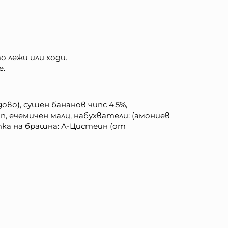
 лежи или ходи.
е.
во), сушен бананов чипс 4.5%,
, ечемичен малц, набухватели: (амониев
тка на брашна: Л-Цистеин (от