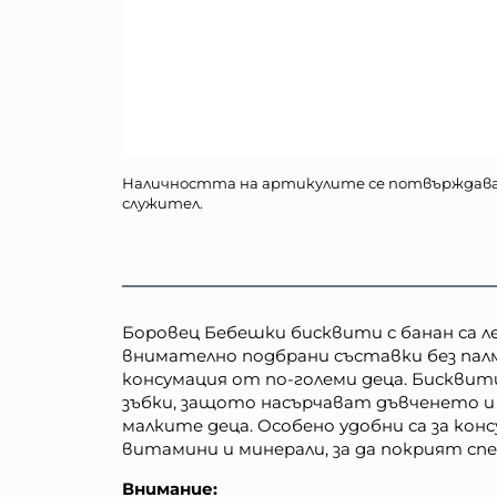
Наличността на артикулите се потвърждав
служител.
Боровец Бебешки бисквити с банан са ле
внимателно подбрани съставки без палм
консумация от по-големи деца. Бисквити
зъбки, защото насърчават дъвченето и
малките деца. Особено удобни са за ко
витамини и минерали, за да покрият с
Внимание: