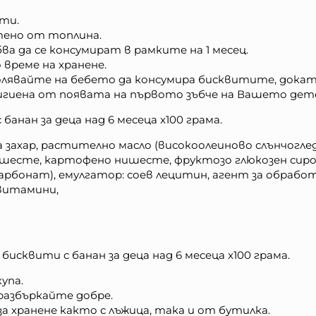
кти.
итено от топлина.
 да се консумират в рамките на 1 месец.
време на хранене.
олявайте на бебето да консумира бисквитите, докато
игиена от появата на първото зъбче на Вашето дет
анан за деца над 6 месеца x100 грама.
ахар, растително масло (високоолеиново слънчогледо
нишесте, картофено нишесте, фруктозо глюкозен сироп
арбонат), емулгатор: соев лецитин, агент за обрабо
 витамини,
исквити с банан за деца над 6 месеца x100 грама.
упа.
 разбъркайте добре.
а хранене както с лъжица, така и от бутилка.