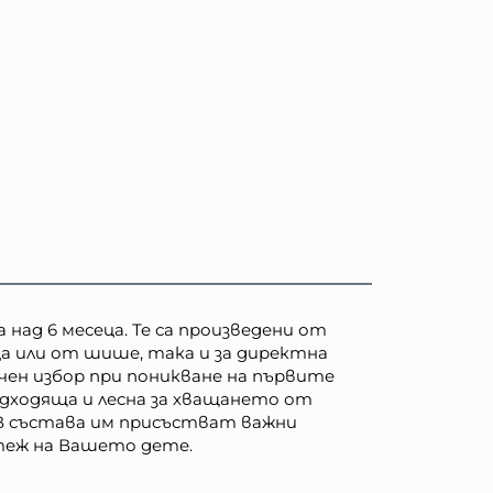
 над 6 месеца. Те са произведени от
ца или от шише, така и за директна
ачен избор при поникване на първите
одходяща и лесна за хващането от
. В състава им присъстват важни
стеж на Вашето дете.