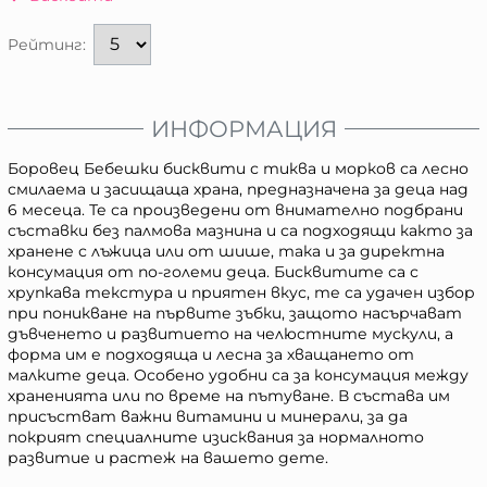
Рейтинг:
ИНФОРМАЦИЯ
Боровец Бебешки бисквити с тиква и морков са лесно
смилаема и засищаща храна, предназначена за деца над
6 месеца. Те са произведени от внимателно подбрани
съставки без палмова мазнина и са подходящи както за
хранене с лъжица или от шише, така и за директна
консумация от по-големи деца. Бисквитите са с
хрупкава текстура и приятен вкус, те са удачен избор
при поникване на първите зъбки, защото насърчават
дъвченето и развитието на челюстните мускули, a
форма им е подходяща и лесна за хващането от
малките деца. Особено удобни са за консумация между
храненията или по време на пътуване. В състава им
присъстват важни витамини и минерали, за да
покрият специалните изисквания за нормалното
развитие и растеж на вашето дете.