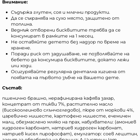
Внимание:
Съдържа глутен, соя и млечни продукти.
Да се съхранява на сухо място, защитено от
топлина.
Веднъж отворени бисквитите трябва да се
консумират в рамките на 1 месец.
Не оставяйте детето без надзор по време на
хранене.
Поради риск от задушаване, не позволявайте на
бебето да консумира бисквитите, докато лежи
или ходи.
Осигурявайте регулярна дентална хигиена от
появата на първото зъбче на Вашето дете.
Състав:
пшенично брашно, нерафинирана кафява захар,
концетрат от тикви 7%, растително масло
(високоолеиново слънчогледово), пюре от моркови 4%,
царевично нишесте, картофено нишесте, ечемичен
малц, обезмаслено мляко на прах, набухватели: (амониев
хидроген карбонат, натриев хидроген карбонат,
натриев кисел пирофосфат), емулгатор: соев лецитин,
агент за обработка на брашна: Л-Цистеин (от