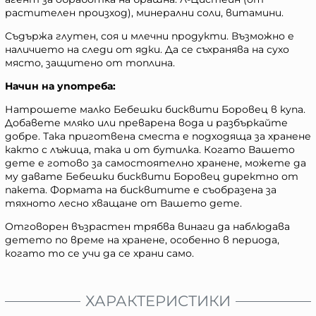
растителен произход), минерални соли, витамини.
Съдържа глутен, соя и млечни продукти. Възможно е
наличието на следи от ядки. Да се съхранява на сухо
място, защитено от топлина.
Начин на употреба:
Натрошете малко Бебешки бисквити Боровец в купа.
Добавете мляко или преварена вода и разбъркайте
добре. Така приготвена сместа е подходяща за хранене
както с лъжица, така и от бутилка. Когато Вашето
дете е готово за самостоятелно хранене, можете да
му давате Бебешки бисквити Боровец директно от
пакета. Формата на бисквитите е съобразена за
тяхното лесно хващане от Вашето дете.
Отговорен възрастен трябва винаги да наблюдава
детето по време на хранене, особенно в периода,
когато то се учи да се храни само.
ХАРАКТЕРИСТИКИ