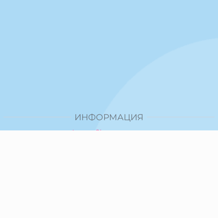
ИНФОРМАЦИЯ
Доставка и плащане
Общи условия за ползване
Политика за поверителност
Политика за използване на бисквитки
При възникване на спор, свързан с покупка онлайн,
можете да ползвате сайта ОРС