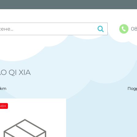
08
O QI XIA
укт
Под
ЧЕН