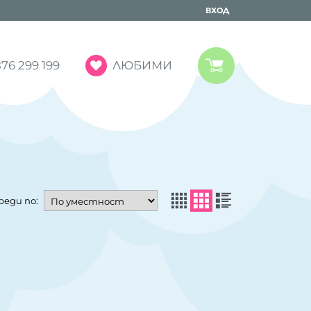
ВХОД
ЛЮБИМИ
76 299 199
реди по: