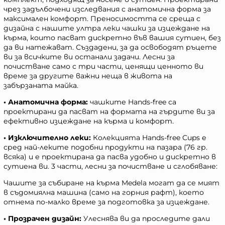
чрез задълбочени изследвания с анатомична форма за
максимален комфорт. Преносимостта се среща с
дизайна с нашите ултра леки чашки за изцеждане на
кърма, които пасват дискретно във вашия сутиен, без
да ви натежават. Създадени, за да освободят ръцете
ви за всичките ви останали задачи. Лесни за
почистване само с три части, ценящи ценното ви
време за другите важни неща в живота на
забързаната майка.
• Анатомична форма:
чашките Hands-free са
проектирани да пасват на формата на гърдите ви за
ефективно изцеждане на кърма и комфорт.
• Изключително леки:
Колекцията Hands-free Cups е
сред най-леките подобни продукти на пазара (76 гр.
всяка) и е проектирана да пасва удобно и дискретно в
сутиена ви. 3 части, лесни за почистване и сглобяване:
Чашите за събиране на кърма Medela могат да се мият
в съдомиялна машина (само на горния рафт), което
отнема по-малко време за подготовка за изцеждане.
• Прозрачен дизайн:
Улеснява ви да проследите дали