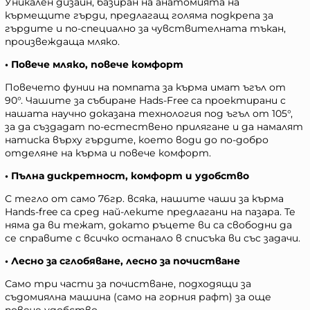
Уникален дизайн, базиран на анатомията на
кърмещите гърди, предлагащ голяма подкрепа за
гърдите и по-специално за чувствителната тъкан,
произвеждаща мляко.
• Повече мляко, повече комфорт
Повечето фунии на помпата за кърма имат ъгъл от
90°. Чашите за събиране Hads-Free са проектирани с
нашата научно доказана технология под ъгъл от 105°,
за да създадат по-естествено прилягане и да намалят
натиска върху гърдите, което води до по-добро
отделяне на кърма и повече комфорт.
• Пълна дискретност, комфорт и удобство
С тегло от само 76гр. всяка, нашите чаши за кърма
Hands-free са сред най-леките предлагани на пазара. Те
няма да ви тежат, докато ръцете ви са свободни да
се справите с всичко останало в списъка ви със задачи.
• Лесно за сглобяване, лесно за почистване
Само три части за почистване, подходящи за
съдомиялна машина (само на горния рафт) за още
повече удобство.