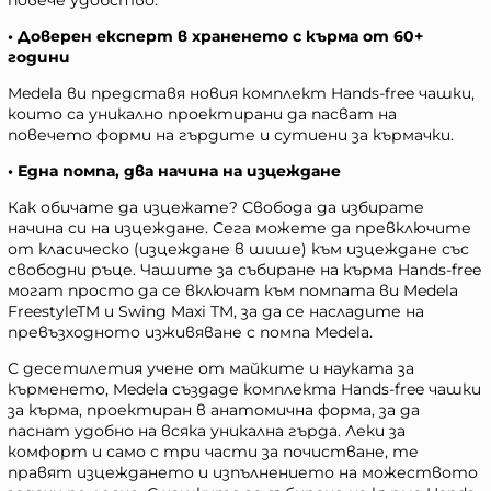
• Доверен експерт в храненето с кърма от 60+
години
Medela ви представя новия комплект Hands-free чашки,
които са уникално проектирани да пасват на
повечето форми на гърдите и сутиени за кърмачки.
• Една помпа, два начина на изцеждане
Как обичате да изцежате? Свобода да избирате
начина си на изцеждане. Сега можете да превключите
от класическо (изцеждане в шише) към изцеждане със
свободни ръце. Чашите за събиране на кърма Hands-free
могат просто да се включат към помпата ви Medela
FreestyleTM и Swing Maxi TM, за да се насладите на
превъзходното изживяване с помпа Medela.
С десетилетия учене от майките и науката за
кърменето, Medela създаде комплекта Hands-free чашки
за кърма, проектиран в анатомична форма, за да
паснат удобно на всяка уникална гърда. Леки за
комфорт и само с три части за почистване, те
правят изцеждането и изпълнението на можеството