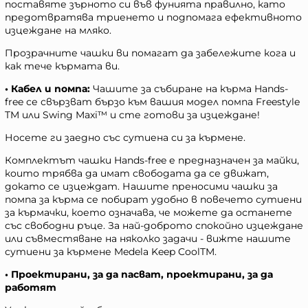
поставяте зърното си във фунията правилно, като
предотвратява триенето и подпомага ефективното
изцеждане на мляко.
Прозрачните чашки ви помагат да забележите кога и
как тече кърмата ви.
• Кабел и помпа:
Чашите за събиране на кърма Hands-
free се свързват бързо към вашия модел помпа Freestyle
TM или Swing Maxi™ и сте готови за изцеждане!
Носете ги заедно със сутиена си за кърмене.
Комплектът чашки Hands-free е предназначен за майки,
които трябва да имат свободата да се движат,
докато се изцеждат. Нашите преносими чашки за
помпа за кърма се побират удобно в повечето сутиени
за кърмачки, което означава, че можете да останете
със свободни ръце. За най-доброто спокойно изцеждане
или съвместяване на няколко задачи - вижте нашите
сутиени за кърмене Medela Keep CoolTM.
• Проектирани, за да пасват, проектирани, за да
работят