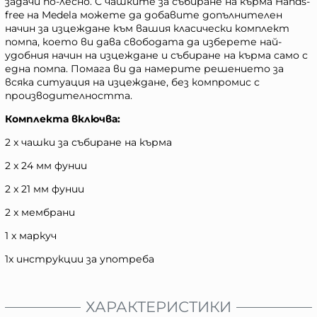
задачи по-лесно. С чашките за събиране на кърма Hands-
free на Medela можете да добавите допълнителен
начин за изцеждане към вашия класически комплект
помпа, което ви дава свободата да изберете най-
удобния начин на изцеждане и събиране на кърма само с
една помпа. Помага ви да намерите решението за
всяка ситуация на изцеждане, без компромис с
производителността.
Комплекта включва:
2 x чашки за събиране на кърма
2 x 24 мм фунии
2 x 21 мм фунии
2 x мембрани
1 x маркуч
1x инструкции за употреба
ХАРАКТЕРИСТИКИ