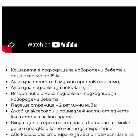
Кошарата е подходяща за новородени бебета и
деца с тегло до 15 кг.;
Луксозна тента с балдахин против насекоми;
Луксозна подложка за повиване;
Второ ниво с мека подложка – подходящо за
новородени бебета;
Падаща страница – 2 различни нива;
Джоб за аксесоари и принадлежности от едната
къса страна на кошарата;
Вход с цип на едната страна на кошарата – може
да се използва и като място за съхранение;
Две колела със стопиране за лесно преместване на