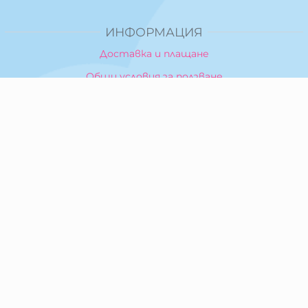
ИНФОРМАЦИЯ
Доставка и плащане
Общи условия за ползване
Политика за поверителност
Политика за използване на бисквитки
При възникване на спор, свързан с покупка онлайн,
можете да ползвате сайта ОРС
Вашите права
Отказ от сделка
За Нас
Карта на сайта
Контакти