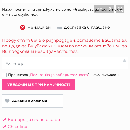
1 от 5
Наличността на артикулите се потвърждава допълнително
от наш служител.
Неналичен
Доставка и плащане
Продуктът вече е разпродаден, оставете Вашата ел.
поща, за да Ви уведомим щом го получим отново или да
Ви предложим негов заместител.
Ел. поща
Прочетох „
Политика за поверителност
“ и съм съгласен.
УВЕДОМИ МЕ ПРИ НАЛИЧНОСТ!
ДОБАВИ В ЛЮБИМИ
Кошари за спане и игри
Chipolino