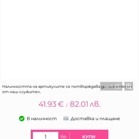
1 от 5
Наличността на артикулите се потвърждава допълнително
от наш служител.
41.93
€
82.01
лв.
/
В наличност
Доставка и плащане
бр.
КУПИ