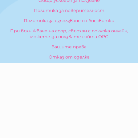
Общи условия за ползване
Политика за поверителност
Политика за използване на бисквитки
При възникване на спор, свързан с покупка онлайн,
можете да ползвате сайта ОРС
Вашите права
Отказ от сделка
За Нас
Карта на сайта
Контакти
КОНТАКТИ
БИБЕРОН КК - ООД
гр. Казанлък 6100,
ул. Искра, 26
Тел:
0876 299 199