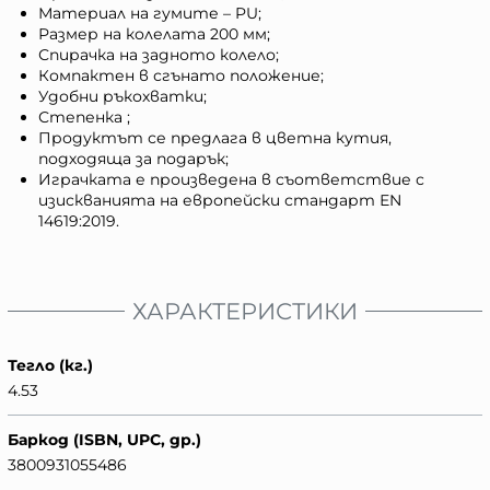
Материал на гумите – PU;
Размер на колелата 200 мм;
Спирачка на задното колело;
Компактен в сгънато положение;
Удобни ръкохватки;
Степенка ;
Продуктът се предлага в цветна кутия,
подходяща за подарък;
Играчката е произведена в съответствие с
изискванията на европейски стандарт ЕN
14619:2019.
ХАРАКТЕРИСТИКИ
Тегло (кг.)
4.53
Баркод (ISBN, UPC, др.)
3800931055486