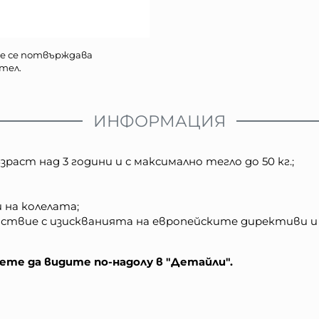
е се потвърждава
тел.
ИНФОРМАЦИЯ
раст над 3 години и с максимално тегло до 50 кг.;
на колелата;
ствие с изискванията на европейските директиви и
те да видите по-надолу в "Детайли".