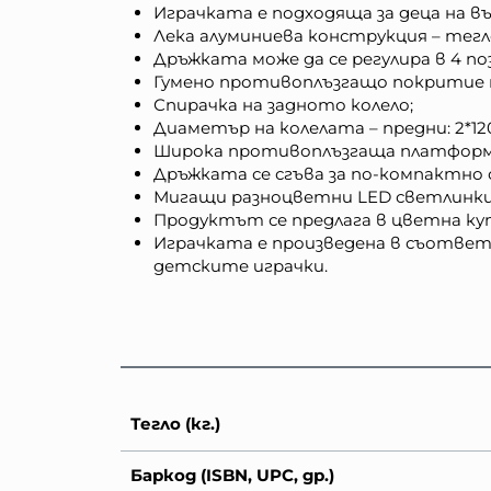
Играчката е подходяща за деца на въ
Лека алуминиева конструкция – тегло 
Дръжката може да се регулира в 4 по
Гумено противоплъзгащо покритие н
Спирачка на задното колело;
Диаметър на колелата – предни: 2*120
Широка противоплъзгаща платформ
Дръжката се сгъва за по-компактно 
Мигащи разноцветни LED светлинки 
Продуктът се предлага в цветна кут
Играчката е произведена в съответ
детските играчки.
Тегло (кг.)
Баркод (ISBN, UPC, др.)