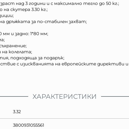
зраст над 3 години и с максимално тегло до 50 кг.;
на скутера 3.30 кг.;
зиции;
а дръжката за по-стабилен захват;
 мм и задно: 1*80 мм;
а;
съхранение;
на колелата;
ия, подходяща за подарък;
ствие с изискванията на европейските директиви и
ХАРАКТЕРИСТИКИ
3.32
3800931055561