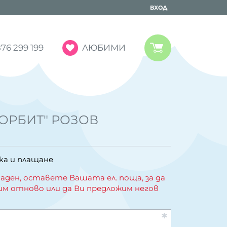
ВХОД
ЛЮБИМИ
76 299 199
"ОРБИТ" РОЗОВ
ка и плащане
аден, оставете Вашата ел. поща, за да
им отново или да Ви предложим негов