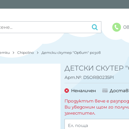
08
етки
Chipolino
Детски скутер "Орбит" розов
ДЕТСКИ СКУТЕР 
Арт.№:
DSORB0235PI
Неналичен
Достав
Продуктът вече е разпрод
Ви уведомим щом го получ
заместител.
Ел. поща