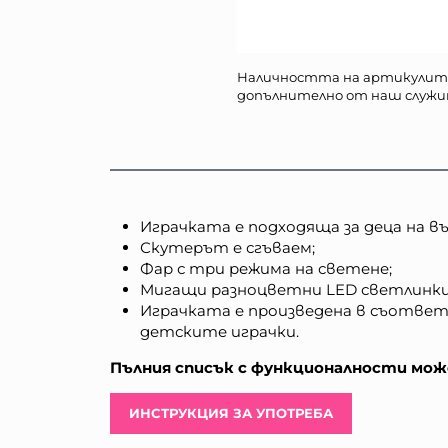
Наличността на артикулит
допълнително от наш служи
Играчката е подходяща за деца на въз
Скутерът е сгъваем;
Фар с три режима на светене;
Мигащи разноцветни LED светлинки 
Играчката е произведена в съответ
детските играчки.
Пълния списък с функционалности може
ИНСТРУКЦИЯ ЗА УПОТРЕБА