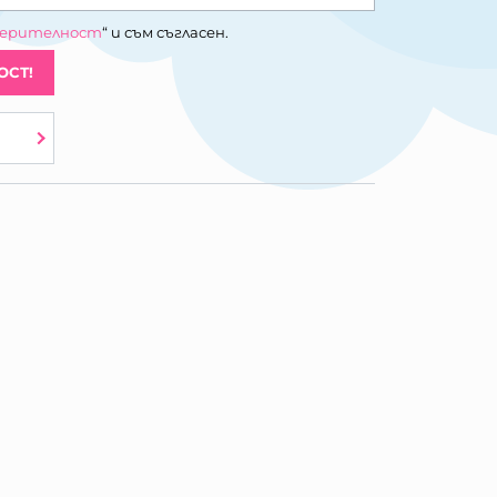
верителност
“ и съм съгласен.
ОСТ!