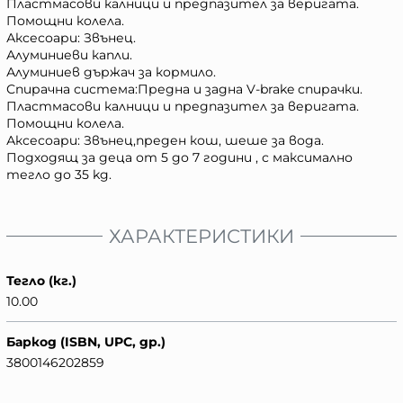
Пластмасови калници и предпазител за веригата.
Помощни колела.
Аксесоари: Звънец.
Алуминиеви капли.
Алуминиев държач за кормило.
Спирачна система:Предна и задна V-brake спирачки.
Пластмасови калници и предпазител за веригата.
Помощни колела.
Аксесоари: Звънец,преден кош, шеше за вода.
Подходящ за деца от 5 до 7 години , с максимално
тегло до 35 kg.
ХАРАКТЕРИСТИКИ
Тегло (кг.)
10.00
Баркод (ISBN, UPC, др.)
3800146202859