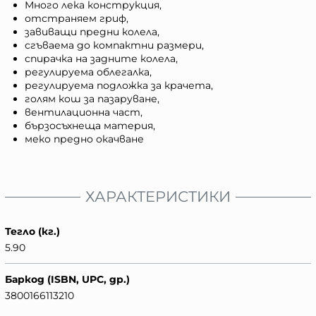
Много лека конструкция,
отстраняем гриф,
завиващи предни колела,
сгъваема до компактни размери,
спирачка на задните колела,
регулируема облегалка,
регулируема подложка за крачета,
голям кош за пазаруване,
вентилационна част,
бързосъхнеща материя,
меко предно окачване
ХАРАКТЕРИСТИКИ
Тегло (кг.)
5.90
Баркод (ISBN, UPC, др.)
3800166113210