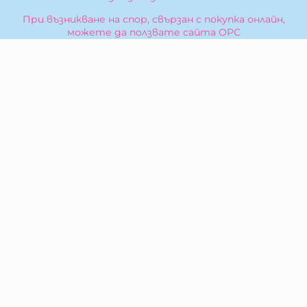
При възникване на спор, свързан с покупка онлайн,
можете да ползвате сайта ОРС
Вашите права
Отказ от сделка
За Нас
Карта на сайта
Контакти
КОНТАКТИ
БИБЕРОН КК - ООД
гр. Казанлък 6100,
ул. Искра, 26
Тел:
0876 299 199
E-mail:
sales:at:biberonshop.bg
МЕТОДИ НА ПЛАЩАНЕ