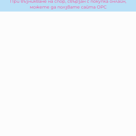
При възникване на спор, свързан с покупка онлайн,
можете да ползвате сайта ОРС
Вашите права
Отказ от сделка
За Нас
Карта на сайта
Контакти
КОНТАКТИ
БИБЕРОН КК - ООД
гр. Казанлък 6100,
ул. Искра, 26
Тел:
0876 299 199
E-mail:
sales:at:biberonshop.bg
МЕТОДИ НА ПЛАЩАНЕ