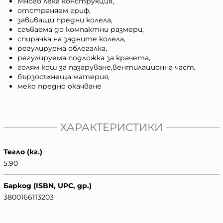
Много лека конструкция,
отстраняем гриф,
завиващи предни колела,
сгъваема до компактни размери,
спирачка на задните колела,
регулируема облегалка,
регулируема подложка за крачета,
голям кош за пазаруване,вентилационна част,
бързосъхнеща материя,
меко предно окачване
ХАРАКТЕРИСТИКИ
Тегло (кг.)
5.90
Баркод (ISBN, UPC, др.)
3800166113203