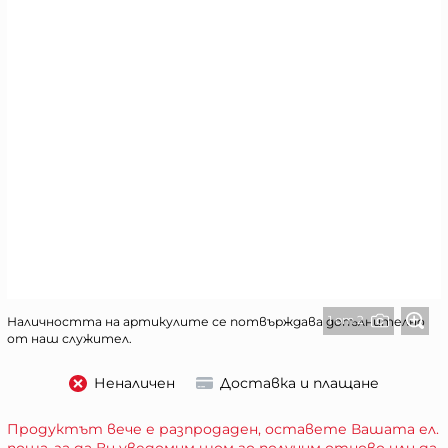
1 от 2
Наличността на артикулите се потвърждава допълнително
от наш служител.
Неналичен
Доставка и плащане
Продуктът вече е разпродаден, оставете Вашата ел.
поща, за да Ви уведомим щом го получим отново или да