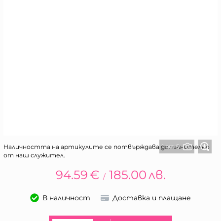
1 от 5
Наличността на артикулите се потвърждава допълнително
от наш служител.
94.59
€
185.00
лв.
/
В наличност
Доставка и плащане