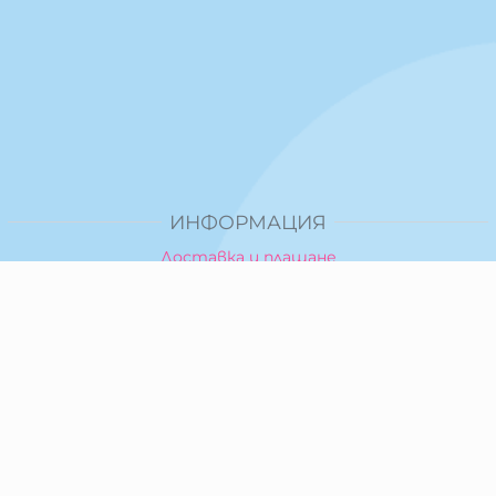
ИНФОРМАЦИЯ
Доставка и плащане
Общи условия за ползване
Политика за поверителност
Политика за използване на бисквитки
При възникване на спор, свързан с покупка онлайн,
можете да ползвате сайта ОРС
Вашите права