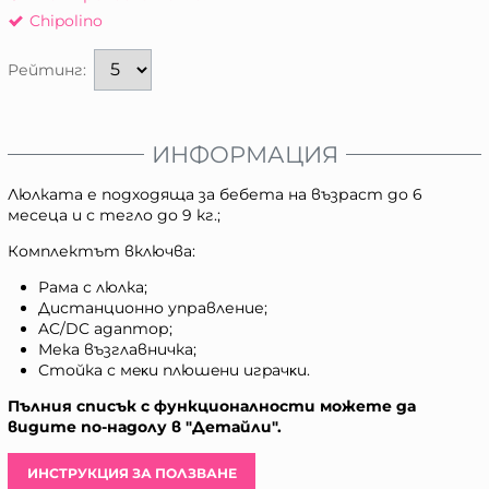
Chipolino
Рейтинг:
ИНФОРМАЦИЯ
Люлката е подходяща за бебета на възраст до 6
месеца и с тегло до 9 кг.;
Комплектът включва:
Рама с люлка;
Дистанционно управление;
AC/DC адаптор;
Мека възглавничка;
Стойка с мeĸи плюшeни игpaчĸи.
Пълния списък с функционалности можете да
видите по-надолу в "Детайли".
ИНСТРУКЦИЯ ЗА ПОЛЗВАНЕ