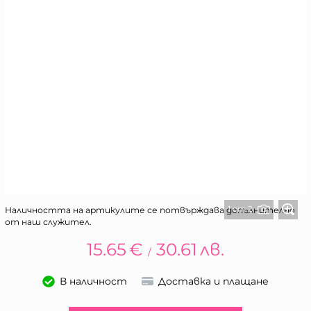
1 от 2
Наличността на артикулите се потвърждава допълнително
от наш служител.
15.65
€
30.61
лв.
/
В наличност
Доставка и плащане