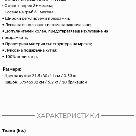
- С лице напред 3+ месеца;
- Носене на гръб 6+ месеца;
• Широки регулируеми презрамки;
• Лесна за използване система за закопчаване;
• Допълнителен колан, предотвратяващ изхлузване на
презрамките;
• Проветрива материя със структура на мрежа;
• Луксозна подаръчна кутия;
• 100% полиестер.
Размери:
- Цветна кутия: 21.5х30x11 см / 0.53 кг
- Кашон:
57x45x32
см / 6.2 кг / 10 бр/кашон
ХАРАКТЕРИСТИКИ
Тегло (кг.)