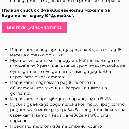
стандарти за безопасност на детските играчки.
Пълния списък с функционалности можете да
видите по-надолу в "Детайли".
ИНСТРУКЦИЯ ЗА УПОТРЕБА
Играчката е подходяща за деца на възраст над 18
месеца с тегло до 20 кг.;
Мултифункционален продукт, който може да се
използва по 2 различни начина - родителят може да
бута детето или детето само да задвижва
играчката с крачетата;
Играчката подпомага развитието на
двигателните умения и координацията на
детето;
Играчката е произведена под лиценз на BMW;
Удобна дръжка за родителски контрол, чрез която
родителят може да управлява предните колела на
играчката, като я кара да завива наляво или
надясно;
Предпазители от двете страни, които