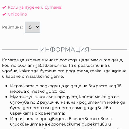
Коли за яздене и бутане
Chipolino
Рейтинг:
ИНФОРМАЦИЯ
Колата за яздене е много подходяща за малките деца,
които обичат забавленията. Тя е реалистична и
удобна, както за бутане от родителя, така и за яздене
и каране от малкото дете.
Играчката е подходяща за деца на възраст над 18
месеца с тегло до 20 кг.;
Мултифункционален продукт, който може да се
използва по 2 различни начина - родителят може да
бута детето или детето само да задвижва
играчката с крачетата;
Играчката е произведена в съответствие с
изискванията на европейските директиви и