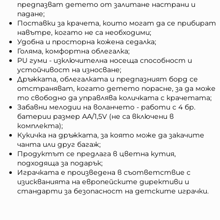
предпазват детето от залитане настрани и
падане;
Поставки за крачета, които могат да се прибират
навътре, когато не са необходими;
Удобна и просторна кожена седалка;
Голяма, комфортна облегалка;
PU гуми - изключителна носеща способност и
устойчивост на износване;
Дръжката, облегалката и предпазният борд се
отстраняват, когато детето порасне, за да може
то свободно да управлява количката с крачетата;
Забавни мелодии на воланчето - работи с 4 бр.
батерии размер АА/1,5V (не са включени в
комплекта);
Кукичка на дръжката, за която може да закачите
чанта или друг багаж;
Продуктът се предлага в цветна кутия,
подходяща за подарък;
Играчката е произведена в съответствие с
изискванията на европейските директиви и
стандарти за безопасност на детските играчки.