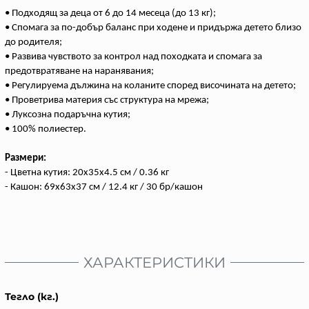
• Подходящ за деца от 6 до 14 месеца (до 13 кг);
• Спомага за по-добър баланс при ходене и придържа детето близо
до родителя;
• Развива чувството за контрол над походката и спомага за
предотвратяване на наранявания;
• Регулируема дължина на коланите според височината на детето;
• Проветрива материя със структура на мрежа;
• Луксозна подаръчна кутия;
• 100% полиестер.
Размери:
- Цветна кутия:
20x35x4.5
см /
0.36
кг
- Кашон:
69x63x37
см /
12.4
кг /
30
бр/кашон
ХАРАКТЕРИСТИКИ
Тегло (кг.)