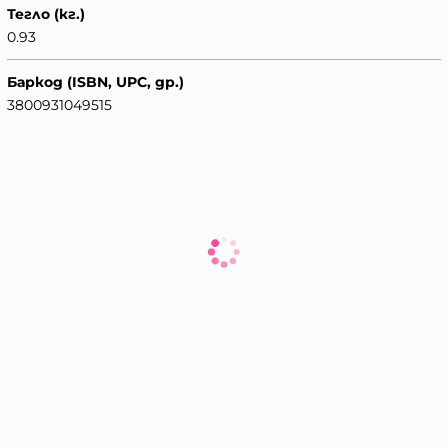
Тегло (кг.)
0.93
Баркод (ISBN, UPC, др.)
3800931049515