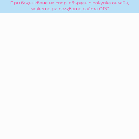
При възникване на спор, свързан с покупка онлайн,
можете да ползвате сайта ОРС
Вашите права
Отказ от сделка
За Нас
Карта на сайта
Контакти
КОНТАКТИ
БИБЕРОН КК - ООД
гр. Казанлък 6100,
ул. Искра, 26
Тел:
0876 299 199
E-mail:
sales:at:biberonshop.bg
МЕТОДИ НА ПЛАЩАНЕ