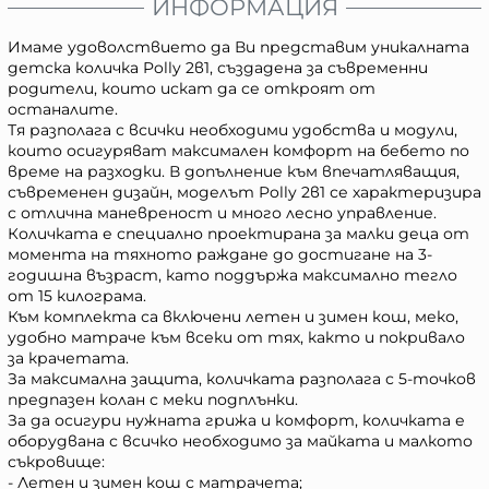
ИНФОРМАЦИЯ
Имаме удоволствието да Ви представим уникалната
детска количка Polly 2в1, създадена за съвременни
родители, които искат да се откроят от
останалите.
Тя разполага с всички необходими удобства и модули,
които осигуряват максимален комфорт на бебето по
време на разходки. В допълнение към впечатляващия,
съвременен дизайн, моделът Polly 2в1 се характеризира
с отлична маневреност и много лесно управление.
Количката е специално проектирана за малки деца от
момента на тяхното раждане до достигане на 3-
годишна възраст, като поддържа максимално тегло
от 15 килограма.
Към комплекта са включени летен и зимен кош, меко,
удобно матраче към всеки от тях, както и покривало
за крачетата.
За максимална защита, количката разполага с 5-точков
предпазен колан с меки подплънки.
За да осигури нужната грижа и комфорт, количката е
оборудвана с всичко необходимо за майката и малкото
съкровище:
- Летен и зимен кош с матрачета;