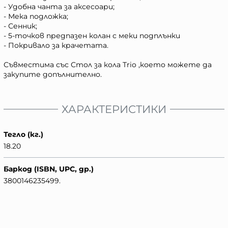
- Удобна чанта за аксесоари;
- Мека подложка;
- Сенник;
- 5-точков предпазен колан с меки подплънки
- Покривало за крачетата.
Съвместима със Стол за кола Trio ,което можете да
закупите допълнително.
ХАРАКТЕРИСТИКИ
Тегло (кг.)
18.20
Баркод (ISBN, UPC, др.)
3800146235499.