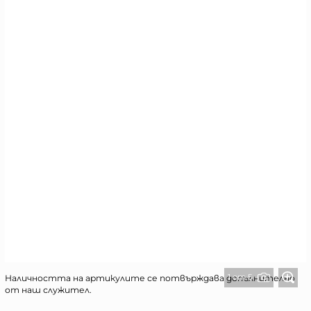
1 от 5
Наличността на артикулите се потвърждава допълнително
от наш служител.