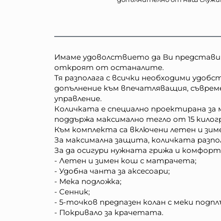
Имаме удоволствието да Ви представим 
откроят от останалите.
Тя разполага с всички необходими удобс
допълнение към впечатляващия, съвремен
управление.
Количката е специално проектирана за
поддържа максимално тегло от 15 килог
Към комплекта са включени летен и зиме
За максимална защита, количката разпол
За да осигури нужната грижа и комфорт
- Летен и зимен кош с матрачета;
- Удобна чанта за аксесоари;
- Мека подложка;
- Сенник;
- 5-точков предпазен колан с меки подп
- Покривало за крачетата.