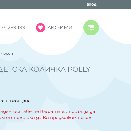
ВХОД
ЛЮБИМИ
76 299 199
 черен
ЕТСКА КОЛИЧКА POLLY
ка и плащане
аден, оставете Вашата ел. поща, за да
им отново или да Ви предложим негов