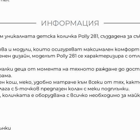
ИНФОРМАЦИЯ
уникалната детска количка Polly 2в1, създадена за с
тва и модули, които осигуряват максимален комфорт 
ен дизайн, моделът Polly 2в1 се характеризира с от
 малки деца от момента на тяхното раждане до дост
рама.
н кош, меко, удобно матраче към всеки от тях, какт
ага с 5-точков предпазен колан с меки подплънки.
, количката е оборудвана с всичко необходимо за ма
лънки