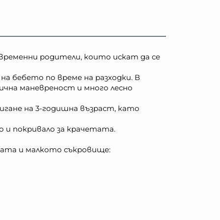
ъвременни родители, които искат да се
на бебето по време на разходки. В
лична маневреност и много лесно
игане на 3-годишна възраст, като
о и покривало за крачетата.
йката и малкото съкровище: