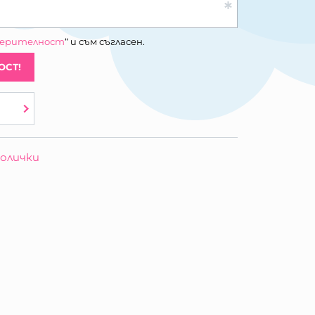
верителност
“ и съм съгласен.
ОСТ!
олички