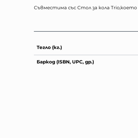
Съвместима със Стол за кола Trio,коет
Тегло (кг.)
Баркод (ISBN, UPC, др.)