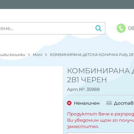
08
шки колички
Moni
КОМБИНИРАНА ДЕТСКА КОЛИЧКА Polly 2в1
КОМБИНИРАНА Д
2В1 ЧЕРЕН
Арт.№:
35988
Неналичен
Достав
Продуктът вече е разпрод
Ви уведомим щом го получ
заместител.