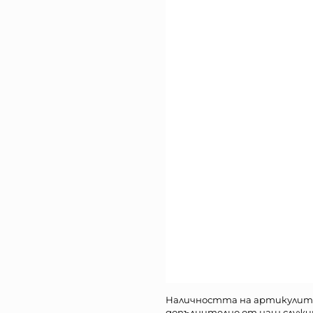
Наличността на артикулит
допълнително от наш служи