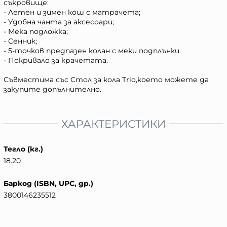
съкровище:
- Летен и зимен кош с матрачета;
- Удобна чанта за аксесоари;
- Мека подложка;
- Сенник;
- 5-точков предпазен колан с меки подплънки
- Покривало за крачетата.
Съвместима със Стол за кола Trio,което можете да
закупите допълнително.
ХАРАКТЕРИСТИКИ
Тегло (кг.)
18.20
Баркод (ISBN, UPC, др.)
3800146235512