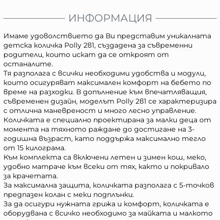
ИНФОРМАЦИЯ
Имаме удоволствието да Ви представим уникалната
детска количка Polly 2в1, създадена за съвременни
родители, които искат да се откроят от
останалите.
Тя разполага с всички необходими удобства и модули,
които осигуряват максимален комфорт на бебето по
време на разходки. В допълнение към впечатляващия,
съвременен дизайн, моделът Polly 2в1 се характеризира
с отлична маневреност и много лесно управление.
Количката е специално проектирана за малки деца от
момента на тяхното раждане до достигане на 3-
годишна възраст, като поддържа максимално тегло
от 15 килограма.
Към комплекта са включени летен и зимен кош, меко,
удобно матраче към всеки от тях, както и покривало
за крачетата.
За максимална защита, количката разполага с 5-точков
предпазен колан с меки подплънки.
За да осигури нужната грижа и комфорт, количката е
оборудвана с всичко необходимо за майката и малкото