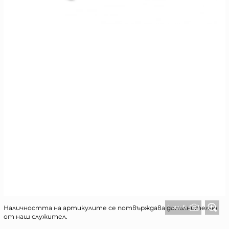
1 от 5
Наличността на артикулите се потвърждава допълнително
от наш служител.