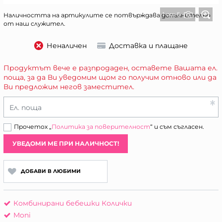
1 от 5
Наличността на артикулите се потвърждава допълнително
от наш служител.
Неналичен
Доставка и плащане
Продуктът вече е разпродаден, оставете Вашата ел.
поща, за да Ви уведомим щом го получим отново или да
Ви предложим негов заместител.
Ел. поща
Прочетох „
Политика за поверителност
“ и съм съгласен.
УВЕДОМИ МЕ ПРИ НАЛИЧНОСТ!
ДОБАВИ В ЛЮБИМИ
Комбинирани бебешки Колички
Moni