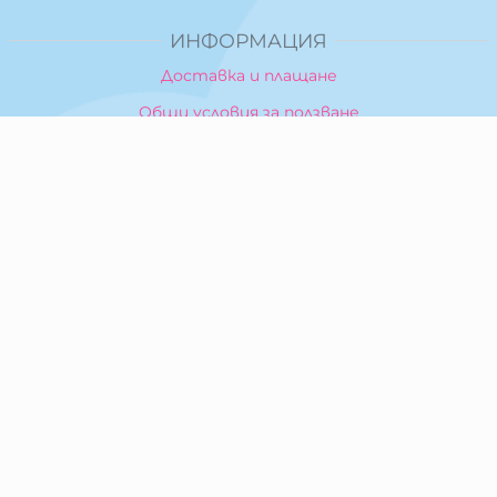
ИНФОРМАЦИЯ
Доставка и плащане
Общи условия за ползване
Политика за поверителност
Политика за използване на бисквитки
При възникване на спор, свързан с покупка онлайн,
можете да ползвате сайта ОРС
Вашите права
Отказ от сделка
За Нас
Карта на сайта
Контакти
КОНТАКТИ