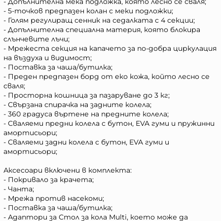
- Допълнителна мека подложка, която лесно се сваля;
- 5-точков предпазен колан с меки подложки;
- Голям регулиращ сенник на седалката с 4 секции;
- Допълнителна специална материя, която блокира
слънчевите лъчи;
- Мрежеста секция на капачето за по-добра циркулация
на въздуха и видимост;
- Поставка за чаша/бутилка;
- Преден предпазен борд от еко кожа, който лесно се
сваля;
- Просторна кошница за пазаруване до 3 кг;
- Свързана спирачка на задните колела;
- 360 градуса въртене на предните колела;
- Сваляеми предни колела с бутон, EVA гуми и пружинни
амортисьори;
- Сваляеми задни колела с бутон, EVA гуми и
амортисьори;
Аксесоари включени в комплекта:
- Покривало за крачета;
- Чанта;
- Мрежа против насекоми;
- Поставка за чаша/бутилка;
- Адаптори за Стол за кола Multi, което може да