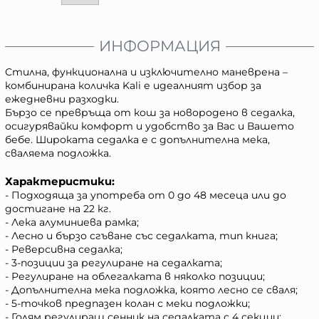
ИНФОРМАЦИЯ
Стилна, функционална и изключително маневрена –
комбинирана количка Kali е идеалният избор за
ежедневни разходки.
Бързо се превръща от кош за новородено в седалка,
осигурявайки комфорт и удобство за Вас и Вашето
бебе. Широката седалка е с допълнителна мека,
сваляема подложка.
Характеристики:
- Подходяща за употреба от 0 до 48 месеца или до
достигане на 22 кг.
- Лека алуминиева рамка;
- Лесно и бързо сгъване със седалката, тип книга;
- Реверсивна седалка;
- 3-позиции за регулиране на седалката;
- Регулиране на облегалката в няколко позиции;
- Допълнителна мека подложка, която лесно се сваля;
- 5-точков предпазен колан с меки подложки;
- Голям регулиращ сенник на седалката с 4 секции;