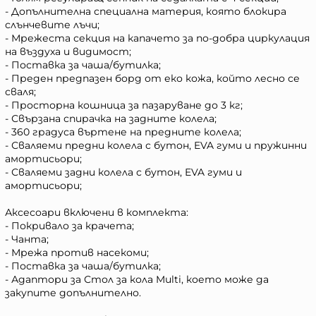
- Допълнителна специална материя, която блокира
слънчевите лъчи;
- Мрежеста секция на капачето за по-добра циркулация
на въздуха и видимост;
- Поставка за чаша/бутилка;
- Преден предпазен борд от еко кожа, който лесно се
сваля;
- Просторна кошница за пазаруване до 3 кг;
- Свързана спирачка на задните колела;
- 360 градуса въртене на предните колела;
- Сваляеми предни колела с бутон, EVA гуми и пружинни
амортисьори;
- Сваляеми задни колела с бутон, EVA гуми и
амортисьори;
Аксесоари включени в комплекта:
- Покривало за крачета;
- Чанта;
- Мрежа против насекоми;
- Поставка за чаша/бутилка;
- Адаптори за Стол за кола Multi, което може да
закупите допълнително.