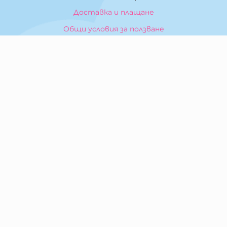
Доставка и плащане
Общи условия за ползване
Политика за поверителност
Политика за използване на бисквитки
При възникване на спор, свързан с покупка онлайн,
можете да ползвате сайта ОРС
Вашите права
Отказ от сделка
За Нас
Карта на сайта
Контакти
КОНТАКТИ
БИБЕРОН КК - ООД