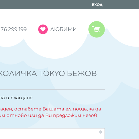
ВХОД
ЛЮБИМИ
76 299 199
КОЛИЧКА TOKYO БЕЖОВ
ка и плащане
аден, оставете Вашата ел. поща, за да
им отново или да Ви предложим негов