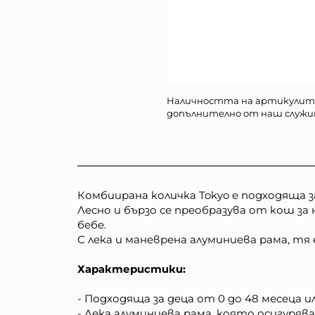
Наличността на артикулит
допълнително от наш служи
Комбиирана количка Tokyo е подходяща з
Лесно и бързо се преобразува от кош за
бебе.
С лека и маневрена алуминиева рама, тя 
Характеристики:
- Подходяща за деца от 0 до 48 месеца ил
- Лека алуминиева рама, която осигурява