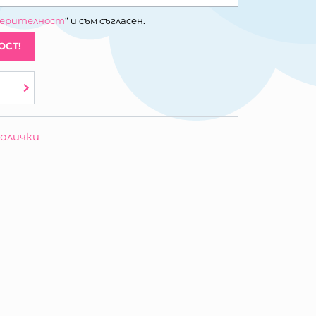
верителност
“ и съм съгласен.
ОСТ!
олички