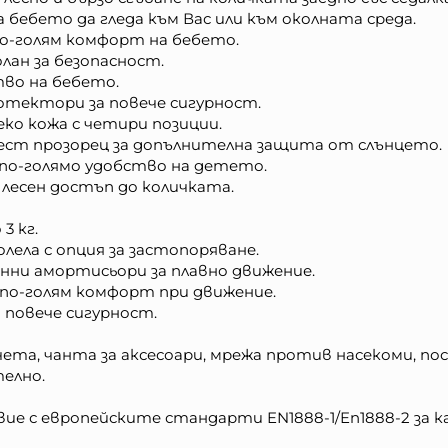
а бебето да гледа към Вас или към околната среда.
 по-голям комфорт на бебето.
лан за безопасност.
тво на бебето.
ротектори за повече сигурност.
еко кожа с четири позиции.
жест прозорец за допълнителна защита от слънцето.
 по-голямо удобство на детето.
а лесен достъп до количката.
3 кг.
олела с опция за застопоряване.
жинни амортисьори за плавно движение.
а по-голям комфорт при движение.
а повече сигурност.
ета, чанта за аксесоари, мрежа против насекоми, по
телно.
е с европейските стандарти EN1888-1/En1888-2 за к