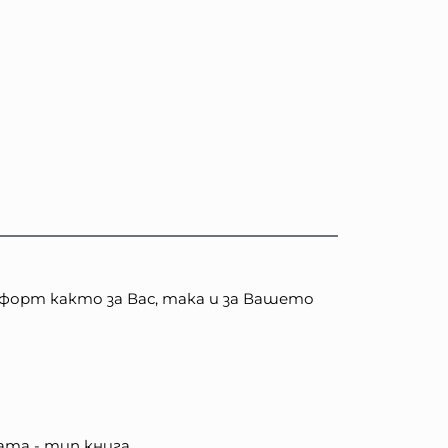
мфорт както за Вас, така и за Вашето
ата - тип книга.