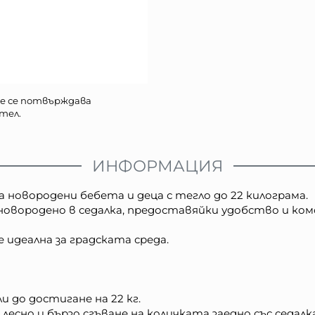
е се потвърждава
тел.
ИНФОРМАЦИЯ
а новородени бебета и деца с тегло до 22 килограма.
 новородено в седалка, предоставяйки удобство и ко
е идеална за градската среда.
и до достигане на 22 кг.
 лесно и бързо сгъване на количката заедно със седалк