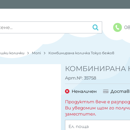
08
шки колички
Moni
Комбинирана количка Tokyo бежов
КОМБИНИРАНА 
Арт.№:
35758
Неналичен
Достав
Продуктът вече е разпрод
Ви уведомим щом го получ
заместител.
Ел. поща