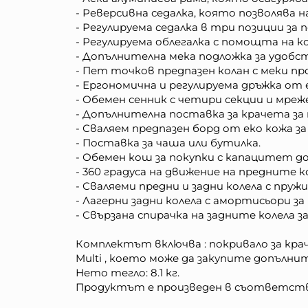
- Реверсивна седалка, която позволява н
- Регулируема седалка в три позиции за
- Регулируема облегалка с помощта на ко
- Допълнителна мека подложка за удобс
- Пет точков предпазен колан с меки п
- Ергономична и регулируема дръжка от 
- Обемен сенник с четири секции и мре
- Допълнителна поставка за крачета за
- Сваляем предпазен борд от еко кожа з
- Поставка за чаша или бутилка.
- Обемен кош за покупки с капацитет до 
- 360 градуса на движение на предните к
- Сваляеми предни и задни колела с пру
- Лагерни задни колела с амортисьори з
- Свързана спирачка на задните колела з
Комплектът включва : покривало за крач
Multi , което може да закупите допълни
Нето тегло: 8.1 кг.
Продуктът е произведен в съответстви