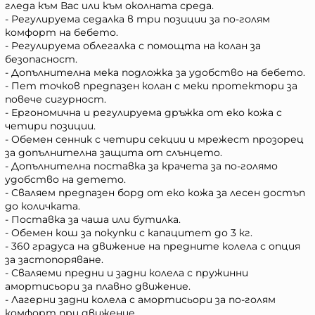
гледа към Вас или към околната среда.
- Регулируема седалка в три позиции за по-голям
комфорт на бебето.
- Регулируема облегалка с помощта на колан за
безопасност.
- Допълнителна мека подложка за удобство на бебето.
- Пет точков предпазен колан с меки протектори за
повече сигурност.
- Ергономична и регулируема дръжка от еко кожа с
четири позиции.
- Обемен сенник с четири секции и мрежест прозорец
за допълнителна защита от слънцето.
- Допълнителна поставка за крачета за по-голямо
удобство на детето.
- Сваляем предпазен борд от еко кожа за лесен достъп
до количката.
- Поставка за чаша или бутилка.
- Обемен кош за покупки с капацитет до 3 кг.
- 360 градуса на движение на предните колела с опция
за застопоряване.
- Сваляеми предни и задни колела с пружинни
амортисьори за плавно движение.
- Лагерни задни колела с амортисьори за по-голям
комфорт при движение.