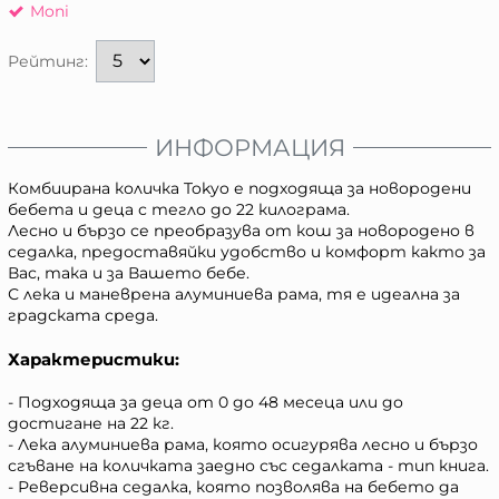
Moni
Рейтинг:
ИНФОРМАЦИЯ
Комбиирана количка Tokyo е подходяща за новородени
бебета и деца с тегло до 22 килограма.
Лесно и бързо се преобразува от кош за новородено в
седалка, предоставяйки удобство и комфорт както за
Вас, така и за Вашето бебе.
С лека и маневрена алуминиева рама, тя е идеална за
градската среда.
Характеристики:
- Подходяща за деца от 0 до 48 месеца или до
достигане на 22 кг.
- Лека алуминиева рама, която осигурява лесно и бързо
сгъване на количката заедно със седалката - тип книга.
- Реверсивна седалка, която позволява на бебето да