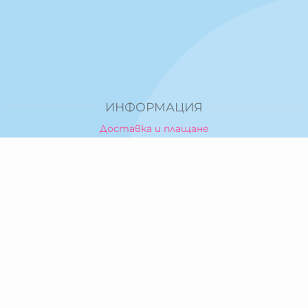
ИНФОРМАЦИЯ
Доставка и плащане
Общи условия за ползване
Политика за поверителност
Политика за използване на бисквитки
При възникване на спор, свързан с покупка онлайн,
можете да ползвате сайта ОРС
Вашите права
Отказ от сделка
За Нас