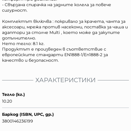
- Свързана спирачка на задните колела за повече
сигурност.
Комплектът включва : покривало за крачета, чанта за
аксесоари, мрежа против насекоми, поставка за чаша и
адаптори за столче Multi , което може да закупите
допълнително.
Нето тегло: 8.1 кг.
Продуктът е произведен в съответствие с
европейските стандарти EN1888-1/En1888-2 за
качество и безопасност.
ХАРАКТЕРИСТИКИ
Тегло (кг.)
10.20
Баркод (ISBN, UPC, др.)
3800146236199