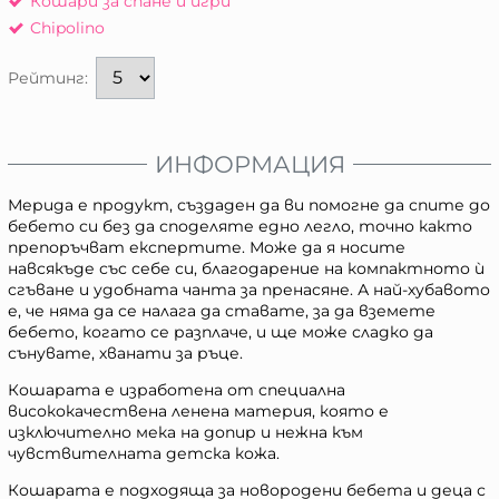
Кошари за спане и игри
Chipolino
Рейтинг:
ИНФОРМАЦИЯ
Мерида е продукт, създаден да ви помогне да спите до
бебето си без да споделяте едно легло, точно както
препоръчват експертите. Може да я носите
навсякъде със себе си, благодарение на компактното ѝ
сгъване и удобната чанта за пренасяне. А най-хубавото
е, че няма да се налага да ставате, за да вземете
бебето, когато се разплаче, и ще може сладко да
сънувате, хванати за ръце.
Кошарата е изработена от специална
висококачествена ленена материя, която е
изключително мека на допир и нежна към
чувствителната детска кожа.
Кошарата е подходяща за новородени бебета и деца с