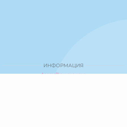
ИНФОРМАЦИЯ
Доставка и плащане
Общи условия за ползване
Политика за поверителност
Политика за използване на бисквитки
При възникване на спор, свързан с покупка онлайн,
можете да ползвате сайта ОРС
Вашите права