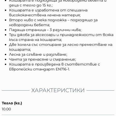
Кошарата е подходяща за новородени бебета и
деца с тегло до 15 кг.;
Кошарата е изработена от специална
висококачествена ленена материя;
Второ ниво с мека подложка – подходящо за
новородени бебета;
Падаща страница – 3 различни нива;
Три джоба за аксесоари и принадлежности от всяка
къса страна на кошарата;
Две колела със стопиране за лесно преместване на
кошарата;
Лесна за сгъване и разгъване;
Чанта за пренасяне и съхранение;
Кошарата е произведена в съответствие с
Европейски стандарт EN716-1.
ХАРАКТЕРИСТИКИ
Тегло (кг.)
10.00