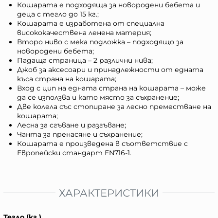
Кошарата е подходяща за новородени бебета и
деца с тегло до 15 кг.;
Кошарата е изработена от специална
висококачествена ленена материя;
Второ ниво с мека подложка – подходящо за
новородени бебета;
Падаща страница – 2 различни нива;
Джоб за аксесоари и принадлежности от едната
къса страна на кошарата;
Вход с цип на едната страна на кошарата – може
да се използва и като място за съхранение;
Две колела със стопиране за лесно преместване на
кошарата;
Лесна за сгъване и разгъване;
Чанта за пренасяне и съхранение;
Кошарата е произведена в съответствие с
Европейски стандарт EN716-1.
ХАРАКТЕРИСТИКИ
Тегло (кг.)