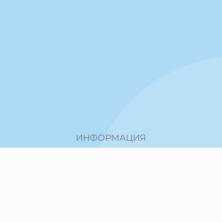
ИНФОРМАЦИЯ
Доставка и плащане
Общи условия за ползване
Политика за поверителност
Политика за използване на бисквитки
При възникване на спор, свързан с покупка онлайн,