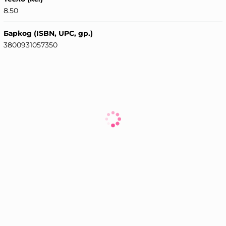
8.50
Баркод (ISBN, UPC, др.)
3800931057350