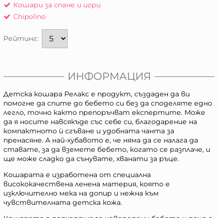
Кошари за спане и игри
Chipolino
Рейтинг:
ИНФОРМАЦИЯ
Детска кошара Релакс е продукт, създаден да ви
помогне да спите до бебето си без да споделяте едно
легло, точно както препоръчват експертите. Може
да я носите навсякъде със себе си, благодарение на
компактното ѝ сгъване и удобната чанта за
пренасяне. А най-хубавото е, че няма да се налага да
ставате, за да вземете бебето, когато се разплаче, и
ще може сладко да сънувате, хванати за ръце.
Кошарата е изработена от специална
висококачествена ленена материя, която е
изключително мека на допир и нежна към
чувствителната детска кожа.