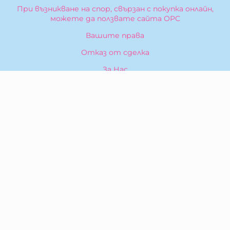
При възникване на спор, свързан с покупка онлайн,
можете да ползвате сайта ОРС
Вашите права
Отказ от сделка
За Нас
Карта на сайта
Контакти
КОНТАКТИ
БИБЕРОН КК - ООД
гр. Казанлък 6100,
ул. Искра, 26
Тел:
0876 299 199
E-mail:
sales:at:biberonshop.bg
МЕТОДИ НА ПЛАЩАНЕ