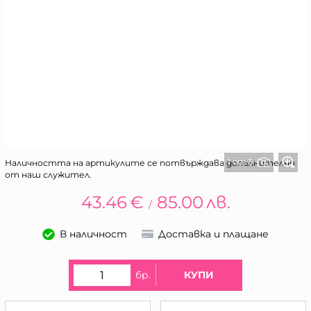
1 от 3
Наличността на артикулите се потвърждава допълнително
от наш служител.
43.46
€
85.00
лв.
/
В наличност
Доставка и плащане
бр.
КУПИ