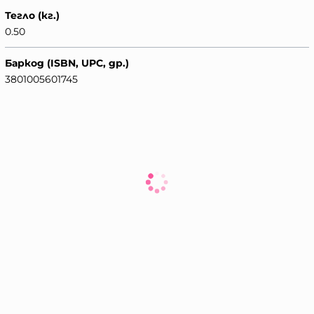
Тегло (кг.)
0.50
Баркод (ISBN, UPC, др.)
3801005601745