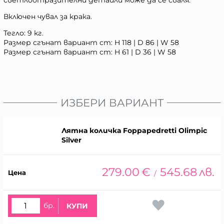
светлоотразителни детайли може да се сваля.
Включен чувал за крака.
Тегло: 9 кг.
Размер сгънат вариант cm: H 118 | D 86 | W 58
Размер сгънат вариант cm: H 61 | D 36 | W 58
ИЗБЕРИ ВАРИАНТ
Лятна количка Foppapedretti Olimpic
Silver
279.00
€
545.68
лв.
/
бр.
КУПИ