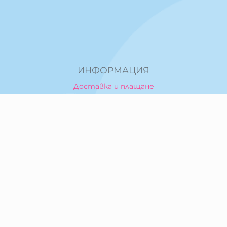
ИНФОРМАЦИЯ
Доставка и плащане
Общи условия за ползване
Политика за поверителност
Политика за използване на бисквитки
При възникване на спор, свързан с покупка онлайн,
можете да ползвате сайта ОРС
Вашите права
Отказ от сделка
За Нас