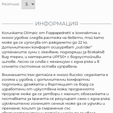
Рейтинг:
ИНФОРМАЦИЯ
Количката Olimpic от Foppapedretti е компактна и
много удобна: следва растежа на бебето, тъй като
може да се използва от раждането до 22 кг.
Допълнителен комфорт осигуряват „outrider”
изпъкналите гуми с окачване, подходящи за всякакъв
вид терен, и материята UPF50+ с водоустойчиви
ципове. Лесно се сгъва с механизъм с една ръка и в
сгънато състояние остава изправена.
Вниманието към детайла е много високо: седалката е
голяма и удобна, с допълнителни комфортни
подплънки; дръжката и въртящият се борд са
изработени от изкуствена кожа; прозрачното
прозорче може да се затвори с магнит; облегалката и
поставката за крачета се регулират само с една ръка;
изключително големият сенник може да се удължи и
премахне; кошът за съхранение със