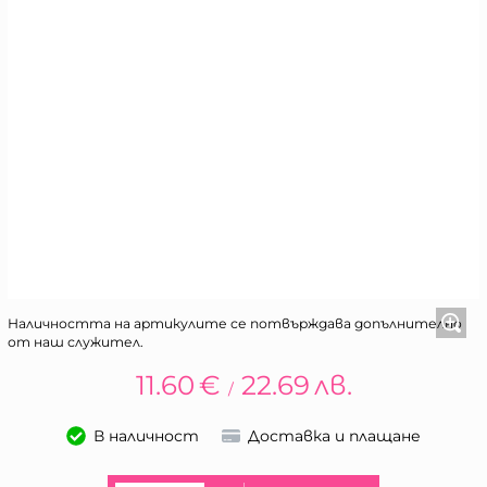
Наличността на артикулите се потвърждава допълнително
от наш служител.
11.60
€
22.69
лв.
/
В наличност
Доставка и плащане