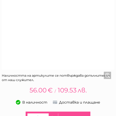
Наличността на артикулите се потвърждава допълнително
от наш служител.
56.00
€
109.53
лв.
/
В наличност
Доставка и плащане