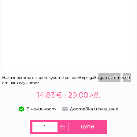
1 от 4
Наличността на артикулите се потвърждава допълнително
от наш служител.
14.83
€
29.00
лв.
/
В наличност
Доставка и плащане
бр.
КУПИ