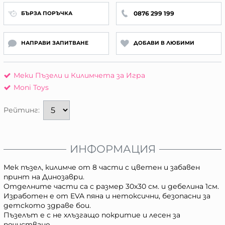
0876 299 199
БЪРЗА ПОРЪЧКА
НАПРАВИ ЗАПИТВАНЕ
ДОБАВИ В ЛЮБИМИ
Меки Пъзели и Килимчета за Игра
Moni Toys
Рейтинг:
ИНФОРМАЦИЯ
Мек пъзел, килимче от 8 части с цветен и забавен
принт на Динозаври.
Отделните части са с размер 30x30 см. и дебелина 1см.
Изработен е от EVA пяна и нетоксични, безопасни за
детското здраве бои.
Пъзелът е с не хлъзгащо покритие и лесен за
почистване.