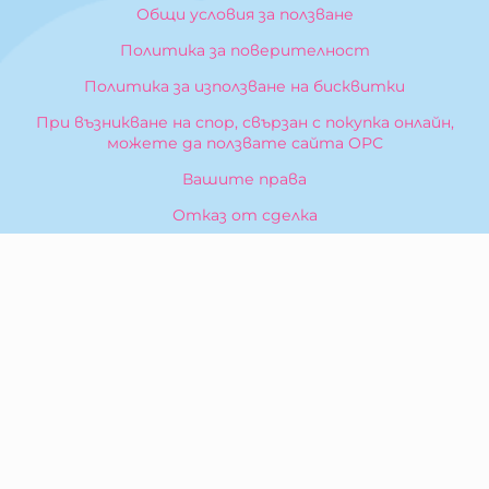
Общи условия за ползване
Политика за поверителност
Политика за използване на бисквитки
При възникване на спор, свързан с покупка онлайн,
можете да ползвате сайта ОРС
Вашите права
Отказ от сделка
За Нас
Карта на сайта
Контакти
КОНТАКТИ
БИБЕРОН КК - ООД
гр. Казанлък 6100,
ул. Искра, 26
Тел:
0876 299 199