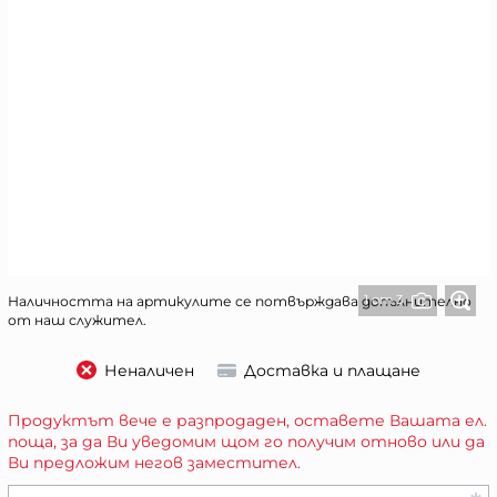
1 от 3
Наличността на артикулите се потвърждава допълнително
от наш служител.
Неналичен
Доставка и плащане
Продуктът вече е разпродаден, оставете Вашата ел.
поща, за да Ви уведомим щом го получим отново или да
Ви предложим негов заместител.