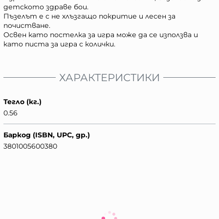
детското здраве бои.
Пъзелът е с не хлъзгащо покритие и лесен за
почистване.
Освен като постелка за игра може да се използва и
като писта за игра с колички.
ХАРАКТЕРИСТИКИ
Тегло (кг.)
0.56
Баркод (ISBN, UPC, др.)
3801005600380