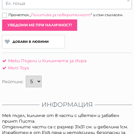
Ел. поща
Прочетох „
Политика за поверителност
“ и съм съгласен.
УВЕДОМИ МЕ ПРИ НАЛИЧНОСТ!
ДОБАВИ В ЛЮБИМИ
Меки Пъзели и Килимчета за Игра
Moni Toys
Рейтинг:
ИНФОРМАЦИЯ
Мек пъзел, килимче от 8 части с цветен и забавен
принт Писта.
Отделните части са с размер 31x31 см. и дебелина 1см.
Изработен е от EVA пяна и нетоксични, безопасни за