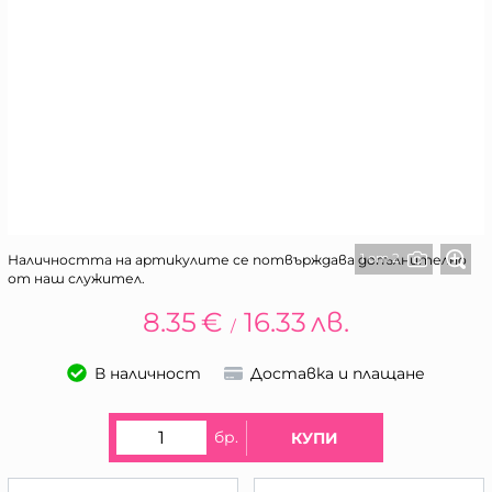
1 от 2
Наличността на артикулите се потвърждава допълнително
от наш служител.
8.35
€
16.33
лв.
/
В наличност
Доставка и плащане
бр.
КУПИ