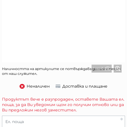
1 от 2
Наличността на артикулите се потвърждава допълнително
от наш служител.
Неналичен
Доставка и плащане
Продуктът вече е разпродаден, оставете Вашата ел.
поща, за да Ви уведомим щом го получим отново или да
Ви предложим негов заместител.
Ел. поща