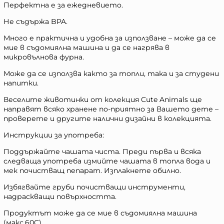
Перфектна е за ежедневието.
Не съдържа BPA.
Много е практична и удобна за използване – може да се
мие в съдомиялна машина и да се нагрява в
микровълнова фурна.
Може да се използва както за топли, така и за студени
напитки.
Веселите животинки от колекция Cute Animals ще
направят всяко хранене по-приятно за Вашето дете –
проверете и другите налични дизайни в колекцията.
Инструкции за употреба:
Поддържайте чашата чиста. Преди първа и всяка
следваща употреба измийте чашата в топла вода и
мек почистващ пепарат. Изплакнете обилно.
Избягвайте груби почистващи инструменти,
надраскващи повърхността.
Продуктът може да се мие в съдомиялна машина
(макс.60C).