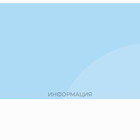
ИНФОРМАЦИЯ
Доставка и плащане
Общи условия за ползване
Политика за поверителност
Политика за използване на бисквитки