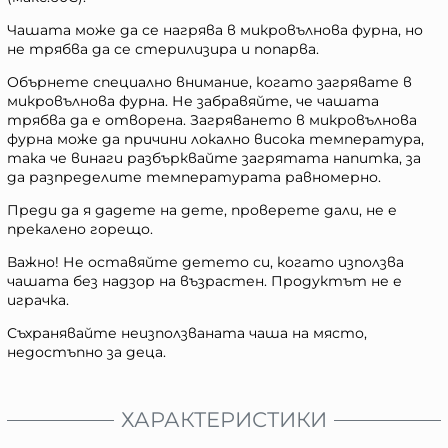
Чашата може да се нагрява в микровълнова фурна, но
не трябва да се стерилизира и попарва.
Обърнете специално внимание, когато загрявате в
микровълнова фурна. Не забравяйте, че чашата
трябва да е отворена. Загряването в микровълнова
фурна може да причини локално висока температура,
така че винаги разбърквайте загрятата напитка, за
да разпределите температурата равномерно.
Преди да я дадете на дете, проверете дали, не е
прекалено горещо.
Важно! Не оставяйте детето си, когато използва
чашата без надзор на възрастен. Продуктът не е
играчка.
Съхранявайте неизползваната чаша на място,
недостъпно за деца.
ХАРАКТЕРИСТИКИ