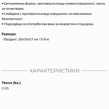
• Ергономична форма, противохлъзгаща гумена повърхност, лесна
за почистване;
• Снабдена с противохлъзгаща повърхност за максимална
безопастност;
• Подходяща за употреба във вана за възрастни и под душа.
Размери:
- Продукт: 20x35x57 см / 0.8 кг
ХАРАКТЕРИСТИКИ
Тегло (кг.)
0.95