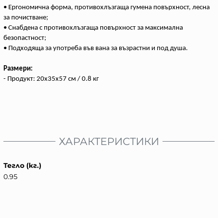
• Ергономична форма, противохлъзгаща гумена повърхност, лесна
за почистване;
• Снабдена с противохлъзгаща повърхност за максимална
безопастност;
• Подходяща за употреба във вана за възрастни и под душа.
Размери:
- Продукт: 20x35x57 см / 0.8 кг
ХАРАКТЕРИСТИКИ
Тегло (кг.)
0.95