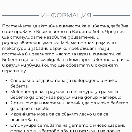
ИНФОРМАЦИЯ
Постелката за активна гимнастика е цветна, забавна
и ще привлече вниманието на вашето бебе. Чрез нея
ще стимулирате неговите двигателни и
разпознавателни умения. Мек материал, различни
текстури и забавни играчки превръщат тази
постелка в идеалното място за игри и гимнастика!
Бебето ще се наслаждава на комфорт, цветни играчки
и различни звуци, които ще обогатят и окуражат
играта му.
Специално разработена за новородени и малки
бебета;
Мек материал с различни текстури, за да може
бебето да опознава различни на допир материи;
2 дъги със занимателни играчки, за да може бебето
да играе с часове;
Играчките мога да се свалят лесно и да се
почистват;
Стимулира сетивата на детето с много шарени
форми, ярки цветове, звуци и различни на допир