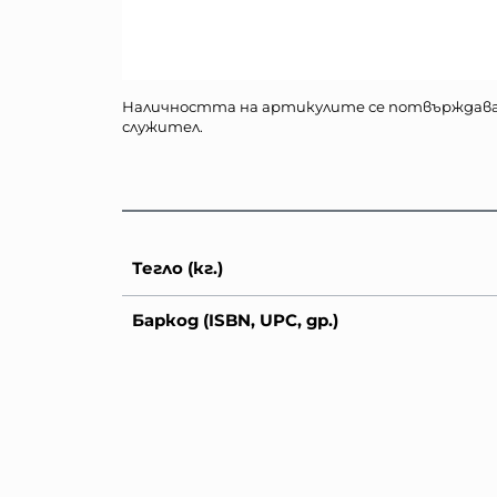
Наличността на артикулите се потвърждав
служител.
Тегло (кг.)
Баркод (ISBN, UPC, др.)