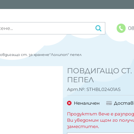
08
овдигащо ст. за хранене"Лoлипоп" пепел
ПОВДИГАЩО СТ.
ПЕПЕЛ
Арт.№:
STHBL02401AS
Неналичен
Достав
Продуктът вече е разпрод
Ви уведомим щом го получ
заместител.