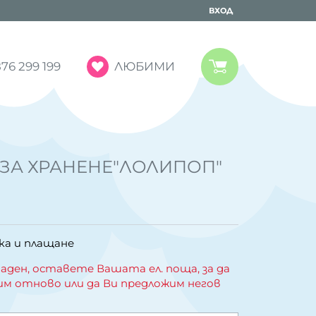
ВХОД
ЛЮБИМИ
76 299 199
 ЗА ХРАНЕНЕ"ЛOЛИПОП"
ка и плащане
аден, оставете Вашата ел. поща, за да
им отново или да Ви предложим негов