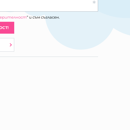
верителност
“ и съм съгласен.
ОСТ!