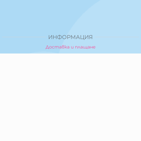
ИНФОРМАЦИЯ
Доставка и плащане
Общи условия за ползване
Политика за поверителност
Политика за използване на бисквитки
При възникване на спор, свързан с покупка онлайн,
можете да ползвате сайта ОРС
Вашите права
Отказ от сделка
За Нас
Карта на сайта