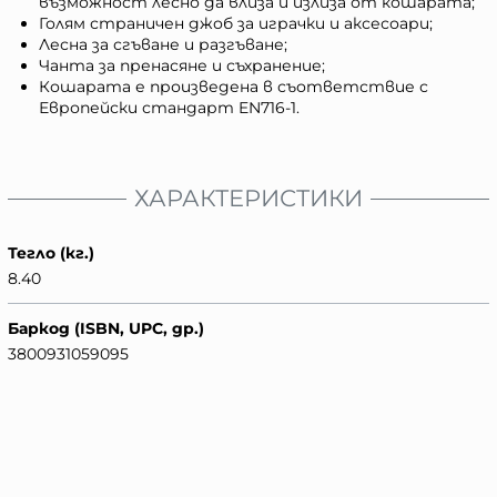
възможност лесно да влиза и излиза от кошарата;
Голям страничен джоб за играчки и аксесоари;
Лесна за сгъване и разгъване;
Чанта за пренасяне и съхранение;
Кошарата е произведена в съответствие с
Европейски стандарт EN716-1.
ХАРАКТЕРИСТИКИ
Тегло (кг.)
8.40
Баркод (ISBN, UPC, др.)
3800931059095