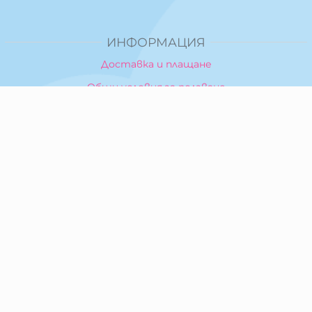
ИНФОРМАЦИЯ
Доставка и плащане
Общи условия за ползване
Политика за поверителност
Политика за използване на бисквитки
При възникване на спор, свързан с покупка онлайн,
можете да ползвате сайта ОРС
Вашите права
Отказ от сделка
За Нас
Карта на сайта
Контакти