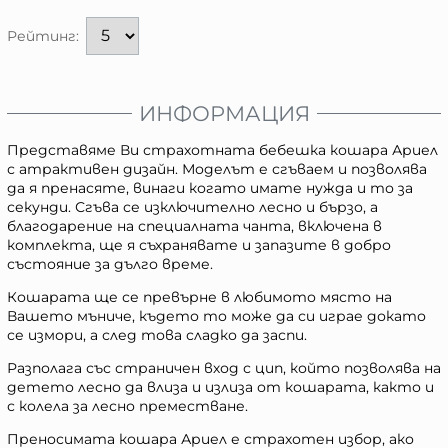
Рейтинг:
ИНФОРМАЦИЯ
Представяме Ви страхотната бебешка кошара Ариел
с атрактивен дизайн. Моделът е сгъваем и позволява
да я пренасяте, винаги когато имате нужда и то за
секунди. Сгъва се изключително лесно и бързо, а
благодарение на специалната чанта, включена в
комплекта, ще я съхранявате и запазите в добро
състояние за дълго време.
Кошарата ще се превърне в любимото място на
Вашето мъниче, където то може да си играе докато
се измори, а след това сладко да заспи.
Разполага със страничен вход с цип, който позволява на
детето лесно да влиза и излиза от кошарата, както и
с колела за лесно преместване.
Преносимата кошара Ариел е страхотен избор, ако